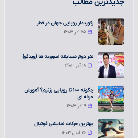
جدیدترین مطالب
رکورددار روپایی جهان در قطر
25 آذر 1403
نفر دوم مسابقه اعجوبه ها {ویدئو}
18 آذر 1403
چگونه 100 تا روپایی بزنیم؟ آموزش
حرفه ای
9 آذر 1403
بهترین حرکات نمایشی فوتبال
26 آبان 1403