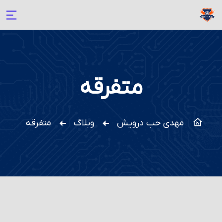
متفرقه
مهدی حب درویش
وبلاگ
متفرقه