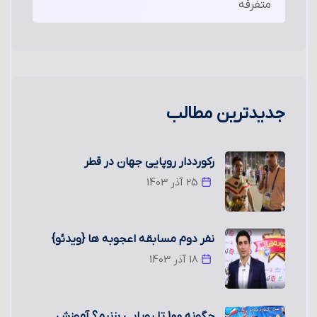
متفرقه
جدیدترین مطالب
رکورددار روپایی جهان در قطر
25 آذر 1403
نفر دوم مسابقه اعجوبه ها {ویدئو}
18 آذر 1403
چگونه 100 تا روپایی بزنیم؟ آموزش