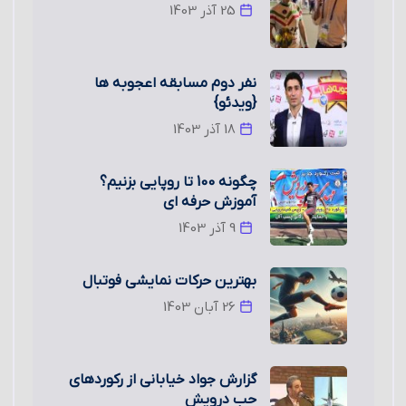
25 آذر 1403
نفر دوم مسابقه اعجوبه ها
{ویدئو}
18 آذر 1403
چگونه 100 تا روپایی بزنیم؟
آموزش حرفه ای
9 آذر 1403
بهترین حرکات نمایشی فوتبال
26 آبان 1403
گزارش جواد خیابانی از رکوردهای
حب درویش