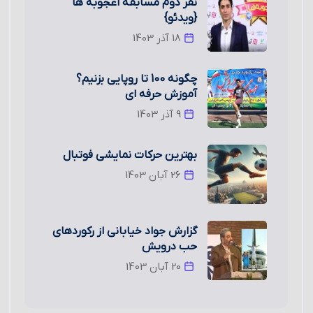
نفر دوم مسابقه اعجوبه ها
{ویدئو}
18 آذر 1403
چگونه 100 تا روپایی بزنیم؟
آموزش حرفه ای
9 آذر 1403
بهترین حرکات نمایشی فوتبال
26 آبان 1403
گزارش جواد خیابانی از رکوردهای
حب درویش
20 آبان 1403