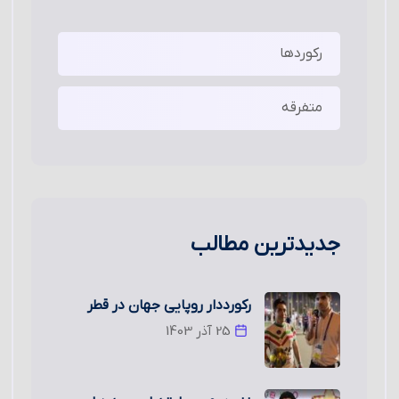
رکوردها
متفرقه
جدیدترین مطالب
رکورددار روپایی جهان در قطر
25 آذر 1403