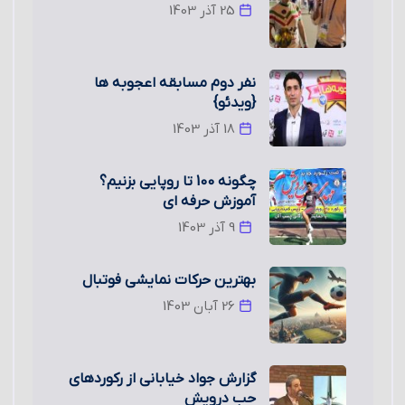
25 آذر 1403
نفر دوم مسابقه اعجوبه ها
{ویدئو}
18 آذر 1403
چگونه 100 تا روپایی بزنیم؟
آموزش حرفه ای
9 آذر 1403
بهترین حرکات نمایشی فوتبال
26 آبان 1403
گزارش جواد خیابانی از رکوردهای
حب درویش