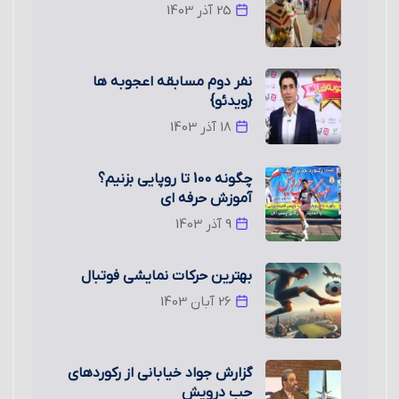
25 آذر 1403
نفر دوم مسابقه اعجوبه ها
{ویدئو}
18 آذر 1403
چگونه 100 تا روپایی بزنیم؟
آموزش حرفه ای
9 آذر 1403
بهترین حرکات نمایشی فوتبال
26 آبان 1403
گزارش جواد خیابانی از رکوردهای
حب درویش