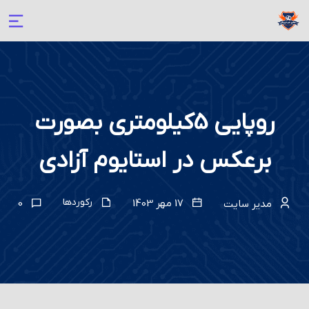
روپایی 5کیلومتری بصورت
برعکس در استایوم آزادی
رکوردها
17 مهر 1403
0
مدیر سایت