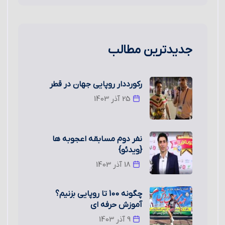
جدیدترین مطالب
رکورددار روپایی جهان در قطر
25 آذر 1403
نفر دوم مسابقه اعجوبه ها
{ویدئو}
18 آذر 1403
چگونه 100 تا روپایی بزنیم؟
آموزش حرفه ای
9 آذر 1403