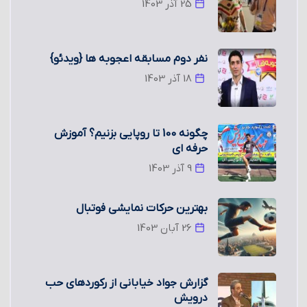
25 آذر 1403
نفر دوم مسابقه اعجوبه ها {ویدئو}
18 آذر 1403
چگونه 100 تا روپایی بزنیم؟ آموزش
حرفه ای
9 آذر 1403
بهترین حرکات نمایشی فوتبال
26 آبان 1403
گزارش جواد خیابانی از رکوردهای حب
درویش