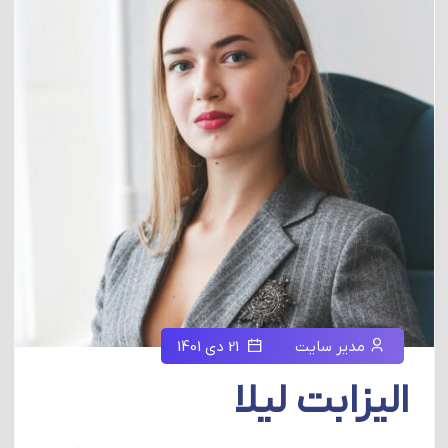
مدیر سایت
21 دی 1401
الیزابت لیلا