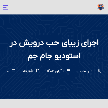
اجرای زیبای حب درویش در
استودیو جام جم
رکوردها
1 آبان 1403
0
مدیر سایت