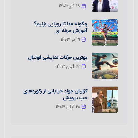
18 آذر 1403
چگونه 100 تا روپایی بزنیم؟
آموزش حرفه ای
9 آذر 1403
بهترین حرکات نمایشی فوتبال
26 آبان 1403
گزارش جواد خیابانی از رکوردهای
حب درویش
20 آبان 1403